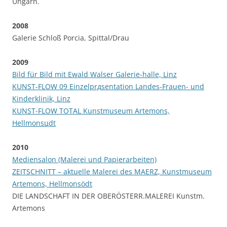
Ungarn.
2008
Galerie Schloß Porcia, Spittal/Drau
2009
Bild für Bild mit Ewald Walser Galerie-halle, Linz
KUNST-FLOW 09 Einzelprдsentation Landes-Frauen- und
Kinderklinik, Linz
KUNST-FLOW TOTAL Kunstmuseum Artemons,
Hellmonsцdt
2010
Mediensalon (Malerei und Papierarbeiten)
ZEITSCHNITT – aktuelle Malerei des MAERZ, Kunstmuseum
Artemons, Hellmons
ö
dt
DIE LANDSCHAFT IN DER OBERÖSTERR.MALEREI Kunstm.
Artemons