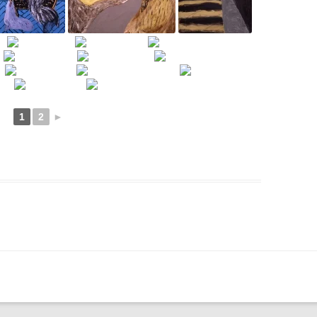
1
2
►