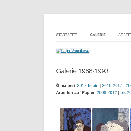
Malerin
Katja Vassilieva
STARTSEITE
GALERIE
ARBEIT
GALERIE 2017 — HEUTE
ARBEI
GALERIE 2010-2017
ARBEI
Galerie 1988-1993
GALERIE 2000-2005
GALERIE 2005-2010
Ölmalerei
:
2017-heute
|
2010-2017
|
20
Arbeiten auf Papier
:
2006-2012
|
bis 2
GALERIE 1993-2000
GALERIE 1988-1993
GALERIE -1988