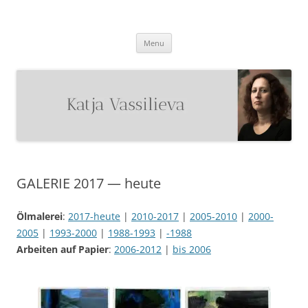
Katja Vassilieva
Malerin
Skip
Menu
to
content
GALERIE 2017 — heute
Ölmalerei
:
2017-heute
|
2010-2017
|
2005-2010
|
2000-
2005
|
1993-2000
|
1988-1993
|
-1988
Arbeiten auf Papier
:
2006-2012
|
bis 2006