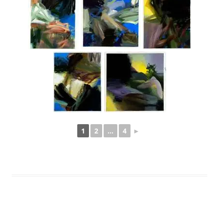
1
2
...
4
►