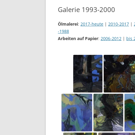
Galerie 1993-2000
Ölmalerei
:
2017-heute
|
2010-2017
|
-1988
Arbeiten auf Papier
:
2006-2012
|
bis 